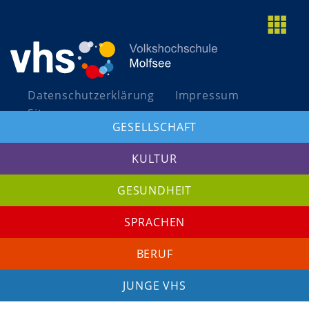
togg
grid
Datenschutzerklärung
Impressum
Sitemap
GESELLSCHAFT
A+
A
A-
KULTUR
GESUNDHEIT
SPRACHEN
BERUF
JUNGE VHS