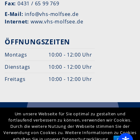
Fax:
0431 / 65 99 769
E-Mail:
info@vhs-molfsee.de
Internet:
www.vhs-molfsee.de
ÖFFNUNGSZEITEN
Montags
10:00 - 12:00 Uhr
Dienstags
10:00 - 12:00 Uhr
Freitags
10:00 - 12:00 Uhr
Um unsere Webseite für Sie optimal zu gestalten und
Datenschutzerklärung
Seitenanfang
fortlaufend verbessern zu können, verwenden wir Cookies.
Durch die weitere Nutzung der Webseite stimmen Sie der
Druckversion
Verwendung von Cookies zu. Weitere Informationen zu Cookies
erhalten Sie in unserer Datenschutzerklärung.
Ok