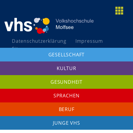
togg
grid
Datenschutzerklärung
Impressum
Sitemap
GESELLSCHAFT
A+
A
A-
KULTUR
GESUNDHEIT
SPRACHEN
BERUF
JUNGE VHS