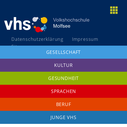
togg
grid
Datenschutzerklärung
Impressum
Sitemap
GESELLSCHAFT
A+
A
A-
KULTUR
GESUNDHEIT
SPRACHEN
BERUF
JUNGE VHS